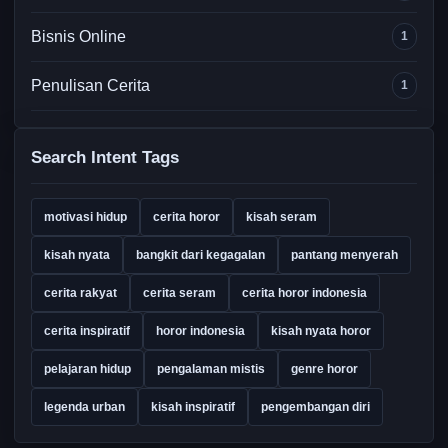
Bisnis Online
1
Penulisan Cerita
1
Search Intent Tags
motivasi hidup
cerita horor
kisah seram
kisah nyata
bangkit dari kegagalan
pantang menyerah
cerita rakyat
cerita seram
cerita horor indonesia
cerita inspiratif
horor indonesia
kisah nyata horor
pelajaran hidup
pengalaman mistis
genre horor
legenda urban
kisah inspiratif
pengembangan diri