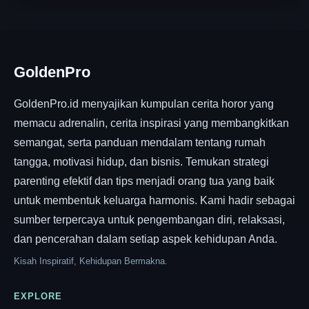
GoldenPro
GoldenPro.id menyajikan kumpulan cerita horor yang
memacu adrenalin, cerita inspirasi yang membangkitkan
semangat, serta panduan mendalam tentang rumah
tangga, motivasi hidup, dan bisnis. Temukan strategi
parenting efektif dan tips menjadi orang tua yang baik
untuk membentuk keluarga harmonis. Kami hadir sebagai
sumber terpercaya untuk pengembangan diri, relaksasi,
dan pencerahan dalam setiap aspek kehidupan Anda.
Kisah Inspiratif, Kehidupan Bermakna.
EXPLORE