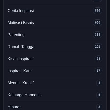
Cerita Inspirasi
816
Motivasi Bisnis
660
Parenting
333
Rumah Tangga
201
Kisah Inspiratif
68
Inspirasi Karir
17
Menulis Kreatif
8
Keluarga Harmonis
5
Hiburan
2