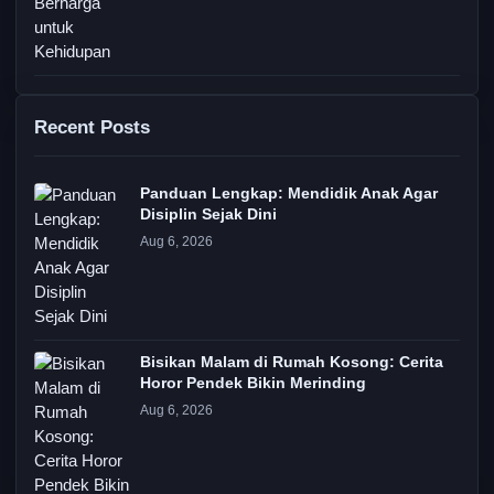
Recent Posts
Panduan Lengkap: Mendidik Anak Agar
Disiplin Sejak Dini
Aug 6, 2026
Bisikan Malam di Rumah Kosong: Cerita
Horor Pendek Bikin Merinding
Aug 6, 2026