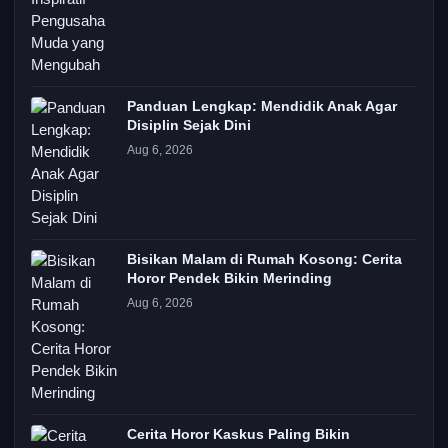
Panduan Lengkap: Mendidik Anak Agar
Disiplin Sejak Dini
Aug 6, 2026
Bisikan Malam di Rumah Kosong: Cerita
Horor Pendek Bikin Merinding
Aug 6, 2026
Cerita Horor Kaskus Paling Bikin