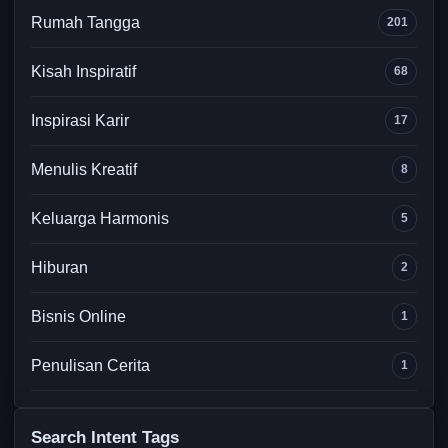
Rumah Tangga
201
Kisah Inspiratif
68
Inspirasi Karir
17
Menulis Kreatif
8
Keluarga Harmonis
5
Hiburan
2
Bisnis Online
1
Penulisan Cerita
1
Search Intent Tags