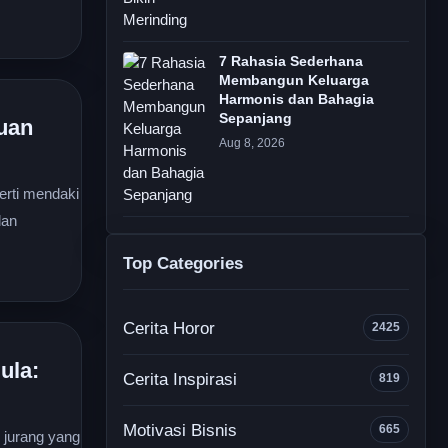
7 Rahasia Sederhana
Membangun Keluarga
Harmonis dan Bahagia
Sepanjang
uan
Aug 8, 2026
erti mendaki
dan
Top Categories
Cerita Horor
2425
ula:
Cerita Inspirasi
819
Motivasi Bisnis
665
i jurang yang