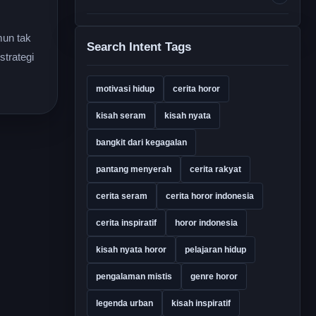
mun tak
Search Intent Tags
strategi
motivasi hidup
cerita horor
kisah seram
kisah nyata
bangkit dari kegagalan
pantang menyerah
cerita rakyat
cerita seram
cerita horor indonesia
cerita inspiratif
horor indonesia
kisah nyata horor
pelajaran hidup
pengalaman mistis
genre horor
legenda urban
kisah inspiratif