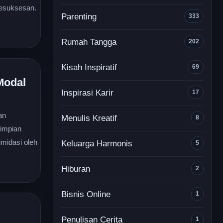
 kesuksesan.
Parenting
333
Rumah Tangga
202
Kisah Inspiratif
69
Modal
Inspirasi Karir
17
an
Menulis Kreatif
8
 impian
imidasi oleh
Keluarga Harmonis
5
Hiburan
2
Bisnis Online
1
Penulisan Cerita
1