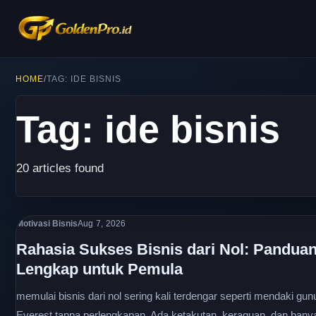
HOME
/
TAG: IDE BISNIS
Tag: ide bisnis
20 articles found
Motivasi Bisnis
Aug 7, 2026
Rahasia Sukses Bisnis dari Nol: Pandua
Lengkap untuk Pemula
memulai bisnis dari nol sering kali terdengar seperti mendaki gu
Everest tanpa perlengkapan. Ada ketakutan, keraguan, dan bany