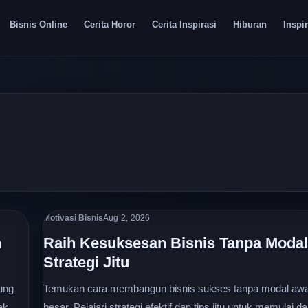
Bisnis Online
Cerita Horor
Cerita Inspirasi
Hiburan
Inspir
Motivasi Bisnis
Aug 2, 2026
n
Raih Kesuksesan Bisnis Tanpa Modal
Strategi Jitu
nung
Temukan cara membangun bisnis sukses tanpa modal awa
ak
besar. Pelajari strategi efektif dan tips jitu untuk memulai d