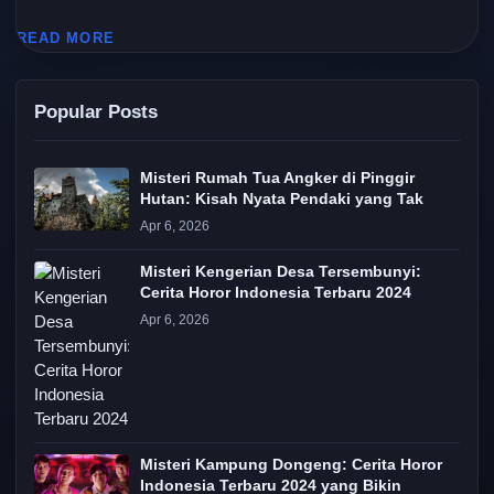
READ MORE
Popular Posts
Misteri Rumah Tua Angker di Pinggir
Hutan: Kisah Nyata Pendaki yang Tak
Apr 6, 2026
Misteri Kengerian Desa Tersembunyi:
Cerita Horor Indonesia Terbaru 2024
Apr 6, 2026
Misteri Kampung Dongeng: Cerita Horor
Indonesia Terbaru 2024 yang Bikin