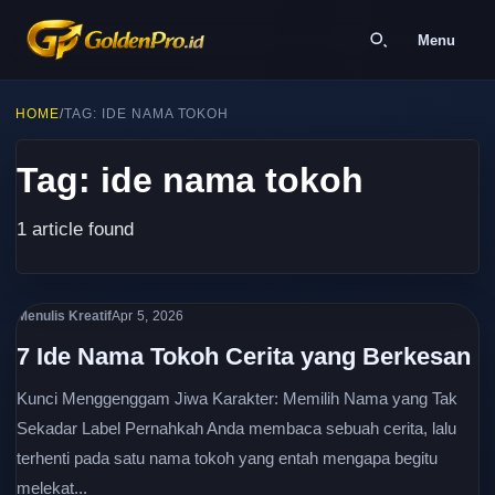
Menu
HOME
/
TAG: IDE NAMA TOKOH
Tag: ide nama tokoh
1 article found
Menulis Kreatif
Apr 5, 2026
7 Ide Nama Tokoh Cerita yang Berkesan
Kunci Menggenggam Jiwa Karakter: Memilih Nama yang Tak
Sekadar Label Pernahkah Anda membaca sebuah cerita, lalu
terhenti pada satu nama tokoh yang entah mengapa begitu
melekat...