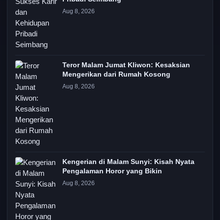
Aug 8, 2026
Teror Malam Jumat Kliwon: Kesaksian
Mengerikan dari Rumah Kosong
Aug 8, 2026
Kengerian di Malam Sunyi: Kisah Nyata
Pengalaman Horor yang Bikin
Aug 8, 2026