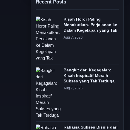
Recent Posts
Kisah Horor Paling
Menakutkan: Perjalanan ke
Dalam Kegelapan yang Tak
Aug 7, 2026
Bangkit dari Kegagalan:
Kisah Inspiratif Meraih
Sukses yang Tak Terduga
Aug 7, 2026
Rahasia Sukses Bisnis dari