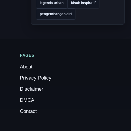
legenda urban
kisah inspiratif
pengembangan diri
PAGES
About
Privacy Policy
Disclaimer
DMCA
Contact