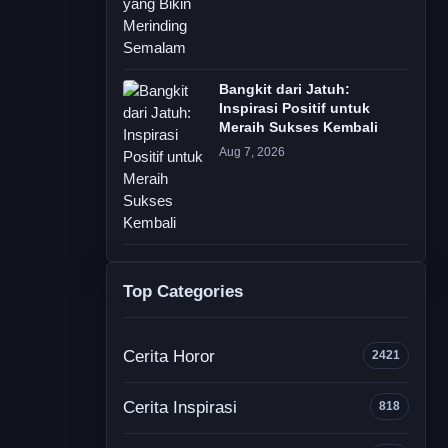
Bangkit dari Jatuh:
Inspirasi Positif untuk
Meraih Sukses Kembali
Aug 7, 2026
Top Categories
Cerita Horor
2421
Cerita Inspirasi
818