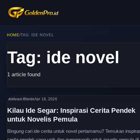
HOME
/
TAG: IDE NOVEL
Tag: ide novel
1 article found
Motivasi Bisnis
Apr 18, 2026
Kilau Ide Segar: Inspirasi Cerita Pendek
untuk Novelis Pemula
Bingung cari ide cerita untuk novel pertamamu? Temukan inspira
cerita pendek yang unik dan menggugah untuk novelis pemula di s