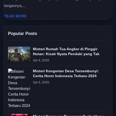
tangannya,...
READ MORE
Popular Posts
Misteri Rumah Tua Angker di Pinggir
Hutan: Kisah Nyata Pendaki yang Tak
Apr 6, 2026
Misteri Kengerian Desa Tersembunyi:
Cerita Horor Indonesia Terbaru 2024
Apr 6, 2026