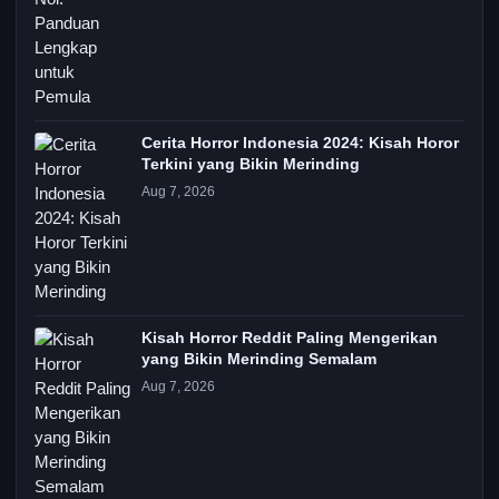
Cerita Horror Indonesia 2024: Kisah Horor
Terkini yang Bikin Merinding
Aug 7, 2026
Kisah Horror Reddit Paling Mengerikan
yang Bikin Merinding Semalam
Aug 7, 2026