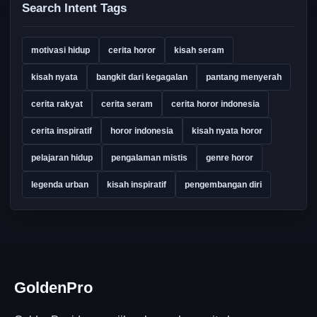
Search Intent Tags
motivasi hidup
cerita horor
kisah seram
kisah nyata
bangkit dari kegagalan
pantang menyerah
cerita rakyat
cerita seram
cerita horor indonesia
cerita inspiratif
horor indonesia
kisah nyata horor
pelajaran hidup
pengalaman mistis
genre horor
legenda urban
kisah inspiratif
pengembangan diri
GoldenPro