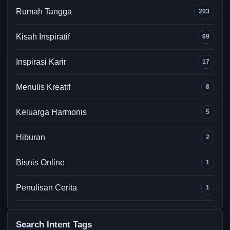
Rumah Tangga
203
Kisah Inspiratif
69
Inspirasi Karir
17
Menulis Kreatif
8
Keluarga Harmonis
5
Hiburan
2
Bisnis Online
1
Penulisan Cerita
1
Search Intent Tags