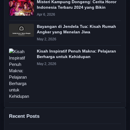
Misteri Kampung Dongeng: Cerita Horor
Indonesia Terbaru 2024 yang Bikin
Apr 6, 2026
Bayangan di Jendela Tua: Kisah Rumah
Angker yang Menelan Jiwa
May 2, 2026
Kisah Inspiratif Penuh Makna: Pelajaran
Berharga untuk Kehidupan
May 2, 2026
Recent Posts