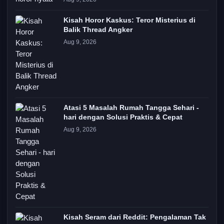
Kisah Horor Kaskus: Teror Misterius di
Balik Thread Angker
Aug 9, 2026
Atasi 5 Masalah Rumah Tangga Sehari -
hari dengan Solusi Praktis & Cepat
Aug 9, 2026
Kisah Seram dari Reddit: Pengalaman Tak