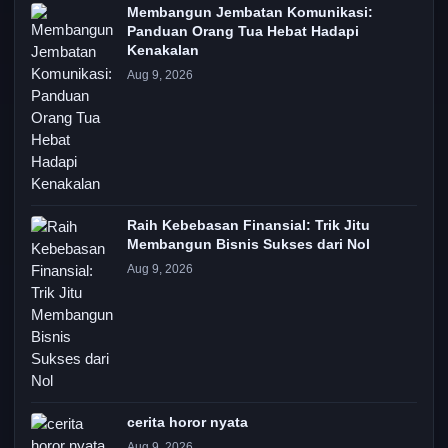
Membangun Jembatan Komunikasi:
Panduan Orang Tua Hebat Hadapi
Kenakalan
Aug 9, 2026
Raih Kebebasan Finansial: Trik Jitu
Membangun Bisnis Sukses dari Nol
Aug 9, 2026
cerita horor nyata
Aug 9, 2026