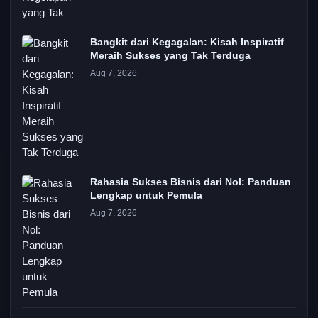
Bangkit dari Kegagalan: Kisah Inspiratif
Meraih Sukses yang Tak Terduga
Aug 7, 2026
Rahasia Sukses Bisnis dari Nol: Panduan
Lengkap untuk Pemula
Aug 7, 2026