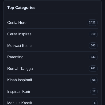
Top Categories
Cerita Horor
2422
Cerita Inspirasi
819
Motivasi Bisnis
663
Parenting
333
Rumah Tangga
201
Kisah Inspiratif
68
Inspirasi Karir
17
Menulis Kreatif
8