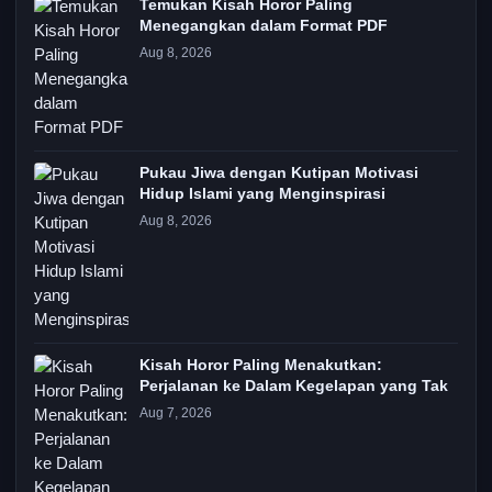
Temukan Kisah Horor Paling
Menegangkan dalam Format PDF
Aug 8, 2026
Pukau Jiwa dengan Kutipan Motivasi
Hidup Islami yang Menginspirasi
Aug 8, 2026
Kisah Horor Paling Menakutkan:
Perjalanan ke Dalam Kegelapan yang Tak
Aug 7, 2026