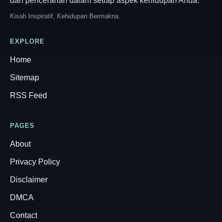
dan pencerahan dalam setiap aspek kehidupan Anda.
Kisah Inspiratif, Kehidupan Bermakna.
EXPLORE
Home
Sitemap
RSS Feed
PAGES
About
Privacy Policy
Disclaimer
DMCA
Contact