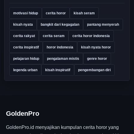
motivasi hidup
cerita horor
kisah seram
kisah nyata
bangkit dari kegagalan
pantang menyerah
cerita rakyat
cerita seram
cerita horor indonesia
cerita inspiratif
horor indonesia
kisah nyata horor
pelajaran hidup
pengalaman mistis
genre horor
legenda urban
kisah inspiratif
pengembangan diri
GoldenPro
GoldenPro.id menyajikan kumpulan cerita horor yang