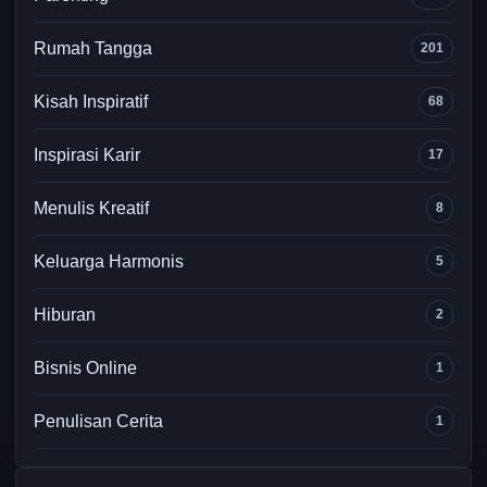
Rumah Tangga
201
Kisah Inspiratif
68
Inspirasi Karir
17
Menulis Kreatif
8
Keluarga Harmonis
5
Hiburan
2
Bisnis Online
1
Penulisan Cerita
1