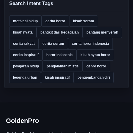
Search Intent Tags
motivasi hidup
cerita horor
kisah seram
kisah nyata
bangkit dari kegagalan
pantang menyerah
cerita rakyat
cerita seram
cerita horor indonesia
cerita inspiratif
horor indonesia
kisah nyata horor
pelajaran hidup
pengalaman mistis
genre horor
legenda urban
kisah inspiratif
pengembangan diri
GoldenPro