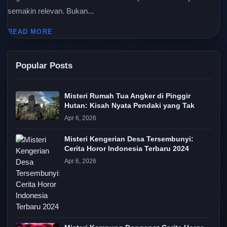
semakin relevan. Bukan...
READ MORE
Popular Posts
Misteri Rumah Tua Angker di Pinggir
Hutan: Kisah Nyata Pendaki yang Tak
Apr 6, 2026
Misteri Kengerian Desa Tersembunyi:
Cerita Horor Indonesia Terbaru 2024
Apr 6, 2026