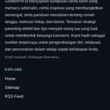
GoldenPro.id menyajikan kumpulan cerita horor yang
memacu adrenalin, cerita inspirasi yang membangkitkan
semangat, serta panduan mendalam tentang rumah
tangga, motivasi hidup, dan bisnis. Temukan strategi
parenting efektif dan tips menjadi orang tua yang baik
untuk membentuk keluarga harmonis. Kami hadir sebagai
sumber terpercaya untuk pengembangan diri, relaksasi,
dan pencerahan dalam setiap aspek kehidupan Anda.
Kisah Inspiratif, Kehidupan Bermakna.
EXPLORE
Home
Sitemap
RSS Feed