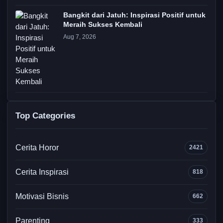
Bangkit dari Jatuh: Inspirasi Positif untuk
Meraih Sukses Kembali
Aug 7, 2026
Top Categories
Cerita Horor
2421
Cerita Inspirasi
818
Motivasi Bisnis
662
Parenting
333