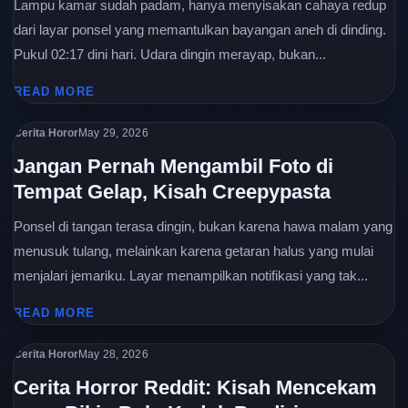
Lampu kamar sudah padam, hanya menyisakan cahaya redup
dari layar ponsel yang memantulkan bayangan aneh di dinding.
Pukul 02:17 dini hari. Udara dingin merayap, bukan...
READ MORE
Cerita Horor
May 29, 2026
Jangan Pernah Mengambil Foto di
Tempat Gelap, Kisah Creepypasta
Ponsel di tangan terasa dingin, bukan karena hawa malam yang
menusuk tulang, melainkan karena getaran halus yang mulai
menjalari jemariku. Layar menampilkan notifikasi yang tak...
READ MORE
Cerita Horor
May 28, 2026
Cerita Horror Reddit: Kisah Mencekam