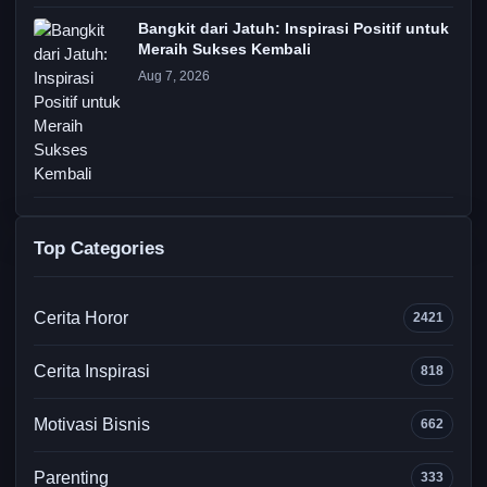
Bangkit dari Jatuh: Inspirasi Positif untuk
Meraih Sukses Kembali
Aug 7, 2026
Top Categories
Cerita Horor
2421
Cerita Inspirasi
818
Motivasi Bisnis
662
Parenting
333