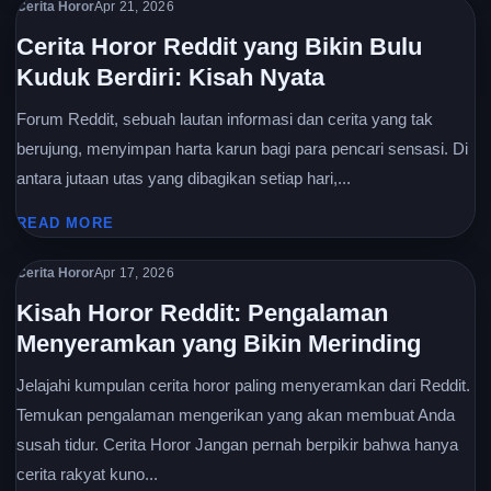
Cerita Horor
Apr 21, 2026
Cerita Horor Reddit yang Bikin Bulu
Kuduk Berdiri: Kisah Nyata
Forum Reddit, sebuah lautan informasi dan cerita yang tak
berujung, menyimpan harta karun bagi para pencari sensasi. Di
antara jutaan utas yang dibagikan setiap hari,...
READ MORE
Cerita Horor
Apr 17, 2026
Kisah Horor Reddit: Pengalaman
Menyeramkan yang Bikin Merinding
Jelajahi kumpulan cerita horor paling menyeramkan dari Reddit.
Temukan pengalaman mengerikan yang akan membuat Anda
susah tidur. Cerita Horor Jangan pernah berpikir bahwa hanya
cerita rakyat kuno...