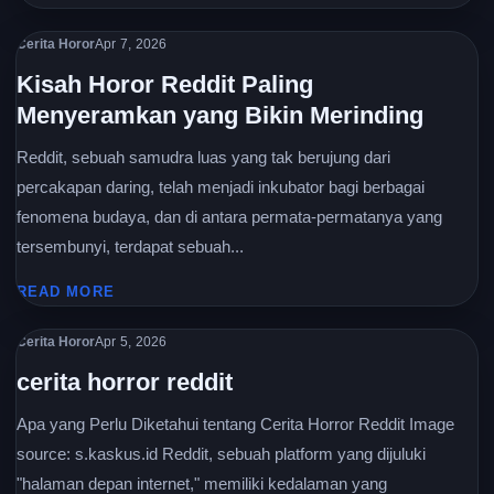
Cerita Horor
Apr 7, 2026
Kisah Horor Reddit Paling
Menyeramkan yang Bikin Merinding
Reddit, sebuah samudra luas yang tak berujung dari
percakapan daring, telah menjadi inkubator bagi berbagai
fenomena budaya, dan di antara permata-permatanya yang
tersembunyi, terdapat sebuah...
READ MORE
Cerita Horor
Apr 5, 2026
cerita horror reddit
Apa yang Perlu Diketahui tentang Cerita Horror Reddit Image
source: s.kaskus.id Reddit, sebuah platform yang dijuluki
"halaman depan internet," memiliki kedalaman yang