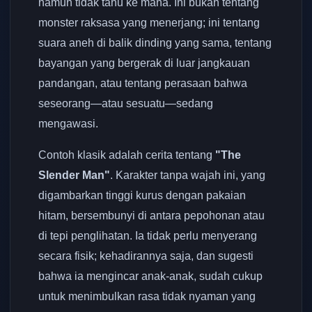
namun tidak tahu ke mana. Ini bukan tentang
monster raksasa yang menerjang; ini tentang
suara aneh di balik dinding yang sama, tentang
bayangan yang bergerak di luar jangkauan
pandangan, atau tentang perasaan bahwa
seseorang—atau sesuatu—sedang
mengawasi.
Contoh klasik adalah cerita tentang
"The
Slender Man"
. Karakter tanpa wajah ini, yang
digambarkan tinggi kurus dengan pakaian
hitam, bersembunyi di antara pepohonan atau
di tepi penglihatan. Ia tidak perlu menyerang
secara fisik; kehadirannya saja, dan sugesti
bahwa ia mengincar anak-anak, sudah cukup
untuk menimbulkan rasa tidak nyaman yang