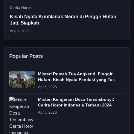
Cerita Horor
Kisah Nyata Kuntilanak Merah di Pinggir Hutan
Jati: Siapkah
Aug 7, 2026
Popular Posts
Misteri Rumah Tua Angker di Pinggir
Hutan: Kisah Nyata Pendaki yang Tak
Apr 6, 2026
Misteri Kengerian Desa Tersembunyi:
Cerita Horor Indonesia Terbaru 2024
Apr 6, 2026