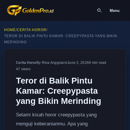
Menu
HOME
/
CERITA HOROR
/
TEROR DI BALIK PINTU KAMAR: CREEPYPASTA YANG BIKIN
MERINDING
Cerita Horor
By Rina Anggraeni
June 3, 2026
9 min read
47 views
Teror di Balik Pintu
Kamar: Creepypasta
yang Bikin Merinding
Selami kisah horor creepypasta yang
menguji keberanianmu. Apa yang