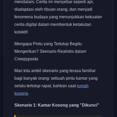
mendalam. Cerita ini menyebar seperti api,
diadaptasi oleh ribuan orang, dan menjadi
fenomena budaya yang menunjukkan kekuatan
cerita digital dalam membentuk ketakutan
kolektif.
Mengapa Pintu yang Tertutup Begitu
Mengerikan? Skenario Realistis dalam
Creepypasta
Mari kita ambil skenario yang terasa familiar
bagi banyak orang: sebuah pintu kamar yang
selalu tertutup rapat, bahkan saat
rumah
kosong
.
Skenario 1: Kamar Kosong yang "Dikunci"