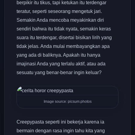
berpikir itu tikus, tapi ketukan itu terdengar
teratur, seperti seseorang mengetuk jari.
Semakin Anda mencoba meyakinkan diri
sendiri bahwa itu tidak nyata, semakin keras
suara itu terdengar, disertai bisikan lirih yang
tidak jelas. Anda mulai membayangkan apa
yang ada di baliknya. Apakah itu hanya
imajinasi Anda yang terlalu aktif, atau ada
sesuatu yang benar-benar ingin keluar?
Image source: picsum.photos
Creepypasta seperti ini bekerja karena ia
bermain dengan rasa ingin tahu kita yang