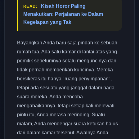
Kisah Horor Paling
READ:
Menakutkan: Perjalanan ke Dalam
Kegelapan yang Tak
Bayangkan Anda baru saja pindah ke sebuah
rumah tua. Ada satu kamar di lantai atas yang
pemilik sebelumnya selalu menguncinya dan
tidak pernah memberikan kuncinya. Mereka
bersikeras itu hanya "ruang penyimpanan",
tetapi ada sesuatu yang janggal dalam nada
suara mereka. Anda mencoba
mengabaikannya, tetapi setiap kali melewati
pintu itu, Anda merasa merinding. Suatu
malam, Anda mendengar suara ketukan halus
dari dalam kamar tersebut. Awalnya Anda