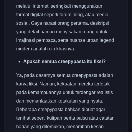
melalui internet, seringkali menggunakan
format digital seperti forum, blog, atau media
sosial. Gaya narasi orang pertama, deskripsi
yang detail namun menyisakan ruang untuk
imajinasi pembaca, serta nuansa urban legend
modern adalah ciri khasnya.
Apakah semua creepypasta itu fiksi?
Ya, pada dasarnya semua creepypasta adalah
karya fiksi. Namun, kekuatan mereka terletak
pada kemampuannya untuk terdengar realistis
dan memanfaatkan ketakutan yang nyata.
Beberapa creepypasta bahkan dibuat agar
terlihat seperti kutipan berita palsu atau catatan
harian yang ditemukan, menambah kesan