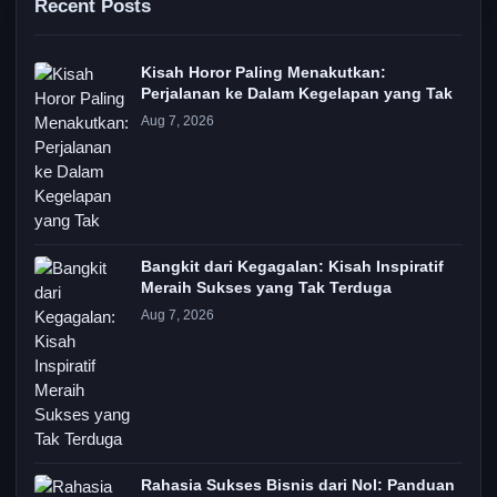
Recent Posts
Kisah Horor Paling Menakutkan:
Perjalanan ke Dalam Kegelapan yang Tak
Aug 7, 2026
Bangkit dari Kegagalan: Kisah Inspiratif
Meraih Sukses yang Tak Terduga
Aug 7, 2026
Rahasia Sukses Bisnis dari Nol: Panduan