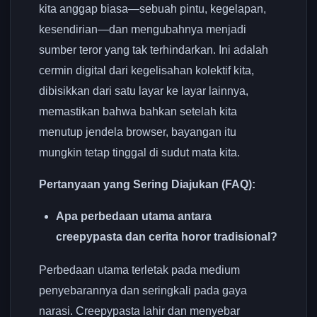
kita anggap biasa—sebuah pintu, kegelapan,
kesendirian—dan mengubahnya menjadi
sumber teror yang tak terhindarkan. Ini adalah
cermin digital dari kegelisahan kolektif kita,
dibisikkan dari satu layar ke layar lainnya,
memastikan bahwa bahkan setelah kita
menutup jendela browser, bayangan itu
mungkin tetap tinggal di sudut mata kita.
Pertanyaan yang Sering Diajukan (FAQ):
Apa perbedaan utama antara
creepypasta dan cerita horor tradisional?
Perbedaan utama terletak pada medium
penyebarannya dan seringkali pada gaya
narasi. Creepypasta lahir dan menyebar