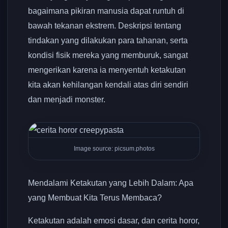
bagaimana pikiran manusia dapat runtuh di
bawah tekanan ekstrem. Deskripsi tentang
tindakan yang dilakukan para tahanan, serta
kondisi fisik mereka yang memburuk, sangat
mengerikan karena ia menyentuh ketakutan
kita akan kehilangan kendali atas diri sendiri
dan menjadi monster.
Image source: picsum.photos
Mendalami Ketakutan yang Lebih Dalam: Apa
yang Membuat Kita Terus Membaca?
Ketakutan adalah emosi dasar, dan cerita horor,