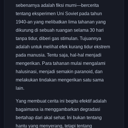
sebenarnya adalah fiksi murni—bercerita
tentang eksperimen Uni Soviet pada tahun
1940-an yang melibatkan lima tahanan yang
dikurung di sebuah ruangan selama 30 hari
tanpa tidur, diberi gas stimulan. Tujuannya
adalah untuk melihat efek kurang tidur ekstrem
pada manusia. Tentu saja, hal-hal menjadi
mengerikan. Para tahanan mulai mengalami
halusinasi, menjadi semakin paranoid, dan
melakukan tindakan mengerikan satu sama
lain.
Yang membuat cerita ini begitu efektif adalah
bagaimana ia menggambarkan degradasi
bertahap dari akal sehat. Ini bukan tentang
hantu yang menyerang, tetapi tentang