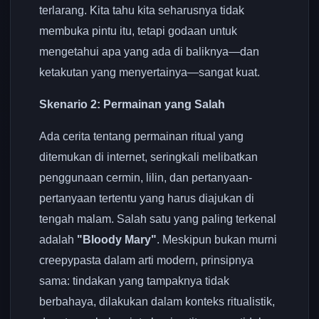
terlarang. Kita tahu kita seharusnya tidak
membuka pintu itu, tetapi godaan untuk
mengetahui apa yang ada di baliknya—dan
ketakutan yang menyertainya—sangat kuat.
Skenario 2: Permainan yang Salah
Ada cerita tentang permainan ritual yang
ditemukan di internet, seringkali melibatkan
penggunaan cermin, lilin, dan pertanyaan-
pertanyaan tertentu yang harus diajukan di
tengah malam. Salah satu yang paling terkenal
adalah
"Bloody Mary"
. Meskipun bukan murni
creepypasta dalam arti modern, prinsipnya
sama: tindakan yang tampaknya tidak
berbahaya, dilakukan dalam konteks ritualistik,